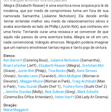
Um triângulo amoroso fora dos padrões
Allegra (Elizabeth Reaser) é uma escritora nova iorquina pra lá de
moderna, que por medo de compromisso toma um fora de sua
namorada Samantha (Julianne Nicholson). Ela decide então
tentar entender melhor seu medo de relacionamentos sérios e
acaba acordando ao lado de Phillip (Justin Kirk), que conheceu em
uma festa. Tentando curar uma ressaca e se convencer de que
aquilo não passou de uma aventura boba, Allegra se vê em um,
nada convencional, triângulo amoroso. Ninguém poderia imaginar
que um namoro envolvesse tantas regras e tanto jogo de cintura.
Elenco:
Ken Barnett
(Catering Boss)
Julianne Nicholson
(Samantha)
Brian Letscher
(Jeff)
Elizabeth Reaser
(Allegra)
Gretchen Mol
(Grace)
Justin Kirk
(Philip)
Tina Benko
(Nell)
Kate Simses
(Vivian)
Natalie Levin
(Turandot)
Mimi Molligher
(Woman in
Elevator)
Maggie Moore
(Woman in Park)
Craig Archibald
(Man
in Park)
Yasu Suzuki
(Sushi Chef 1)
Yoshiro Kono
(Sushi Chef 2)
Jennifer Dundas
(Molly)
Nick Sullivan
(Greg)
Mark Schulte
(Cinema Box Office Attendant)
Helen Hanft
(Old Lady At Cinema)
Direção:
Maria Maggenti