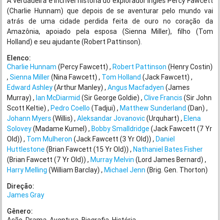
A verdadeira e incrível história do explorador inglês Percy Fawcett
(Charlie Hunnam) ​que depois de se aventurar pelo mundo vai
atrás de uma cidade perdida feita de ouro no coração da
Amazônia, apoiado pela ​esposa (Sienna Miller), filho (Tom
Holland) e seu ajudante (Robert Pattinson).
Elenco:
Charlie Hunnam
(Percy Fawcett)
Robert Pattinson
(Henry Costin)
Sienna Miller
(Nina Fawcett)
Tom Holland
(Jack Fawcett)
Edward Ashley
(Arthur Manley)
Angus Macfadyen
(James
Murray)
Ian McDiarmid
(Sir George Goldie)
Clive Francis
(Sir John
Scott Keltie)
Pedro Coello
(Tadjui)
Matthew Sunderland
(Dan)
Johann Myers
(Willis)
Aleksandar Jovanovic
(Urquhart)
Elena
Solovey
(Madame Kumel)
Bobby Smalldridge
(Jack Fawcett (7 Yr
Old))
Tom Mulheron
(Jack Fawcett (3 Yr Old))
Daniel
Huttlestone
(Brian Fawcett (15 Yr Old))
Nathaniel Bates Fisher
(Brian Fawcett (7 Yr Old))
Murray Melvin
(Lord James Bernard)
Harry Melling
(William Barclay)
Michael Jenn
(Brig. Gen. Thorton)
Direção:
James Gray
Gênero: