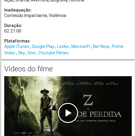
Ação
Drama
Aventura
Biografia
História
Inadequação:
Conteúdo Impactante
Violência
Duração:
02:21:00
Plataformas:
Apple iTunes
Google Play
Looke
Microsoft
Net Now
Prime
Video
Sky
Vivo
Youtube Filmes
Vídeos do filme