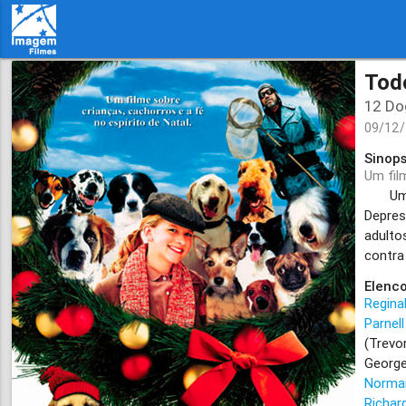
Tod
12 Do
09/12
Sinops
Um fil
Uma ga
Depres
adulto
contra
Elenco
Regina
Parnell
(Trevo
Georg
Norma
Richar