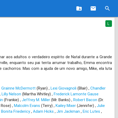
folder_shared
email
search
L
aos adultos o verdadeiro espírito de Natal durante a Grande
ille, enquanto seu pai tenta arrumar trabalho, Emma encontra
de cachorros. Mas com a ajuda de um novo amigo, Mike, ela luta
Grainne McDermott
(Ryan)
Lexi Giovagnoli
(Blair)
Chandler
Lilly Nelson
(Martha Whitley)
Frederick Lamonte Gause
in
(Frankie)
Jeffrey M. Miller
(Mr. Banks)
Robert Bacon
(Dr.
 Rose)
Malcolm Evans
(Terry)
Kailey Mixer
(Jennifer)
Julie
Bonita Friedericy
Adam Hicks
Jim Jackman
Eric Lutes