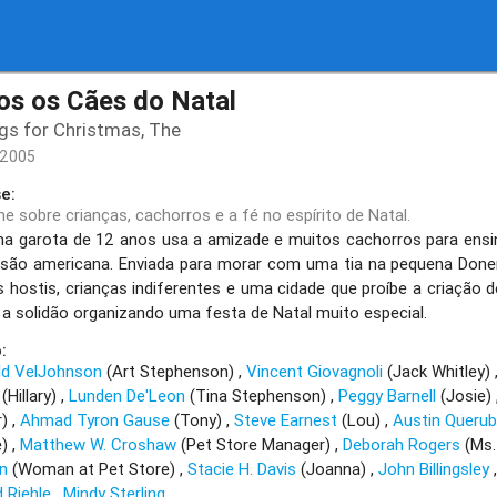
os os Cães do Natal
gs for Christmas, The
/2005
e:
me sobre crianças, cachorros e a fé no espírito de Natal.
rota de 12 anos usa a amizade e muitos cachorros para ensinar 
são americana. Enviada para morar com uma tia na pequena Donerv
s hostis, crianças indiferentes e uma cidade que proíbe a criação 
 a solidão organizando uma festa de Natal muito especial.
:
ld VelJohnson
(Art Stephenson)
Vincent Giovagnoli
(Jack Whitley)
(Hillary)
Lunden De'Leon
(Tina Stephenson)
Peggy Barnell
(Josie)
r)
Ahmad Tyron Gause
(Tony)
Steve Earnest
(Lou)
Austin Querub
e)
Matthew W. Croshaw
(Pet Store Manager)
Deborah Rogers
(Ms.
n
(Woman at Pet Store)
Stacie H. Davis
(Joanna)
John Billingsley
d Riehle
Mindy Sterling