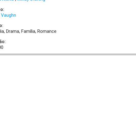
o:
e Vaughn
o:
ia
Drama
Família
Romance
ão:
00