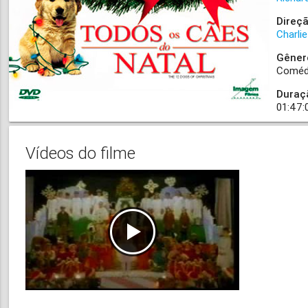
Direçã
Charli
Gêner
Coméd
Duraç
01:47:
Vídeos do filme