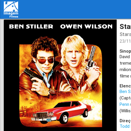
Sta
Star
23/1
Sinop
David
treme
milio
filme
Elenc
Ben St
(Capt
Penn
(Willi
Direç
Todd P