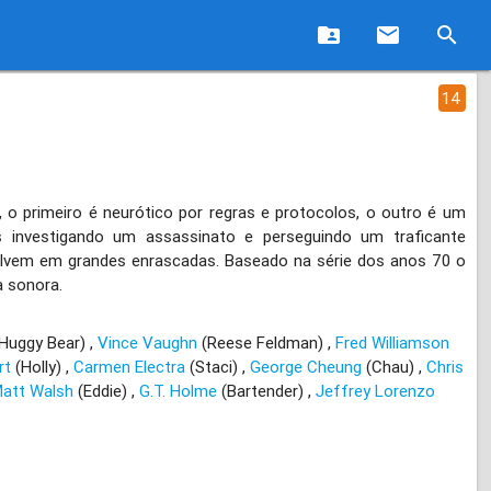
folder_shared
email
search
14
s, o primeiro é neurótico por regras e protocolos, o outro é um
 investigando um assassinato e perseguindo um traficante
olvem em grandes enrascadas. Baseado na série dos anos 70 o
a sonora.
Huggy Bear)
Vince Vaughn
(Reese Feldman)
Fred Williamson
rt
(Holly)
Carmen Electra
(Staci)
George Cheung
(Chau)
Chris
att Walsh
(Eddie)
G.T. Holme
(Bartender)
Jeffrey Lorenzo