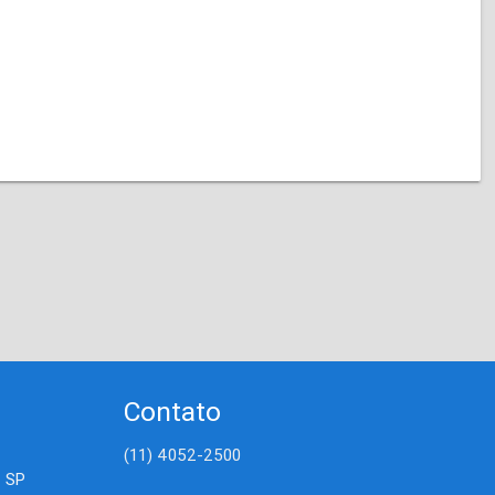
Contato
(11) 4052-2500
- SP