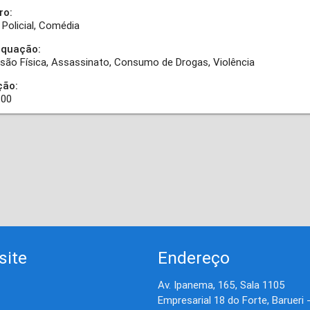
ro:
Policial
Comédia
equação:
são Física
Assassinato
Consumo de Drogas
Violência
ção:
:00
site
Endereço
Av. Ipanema, 165, Sala 1105
Empresarial 18 do Forte, Barueri 