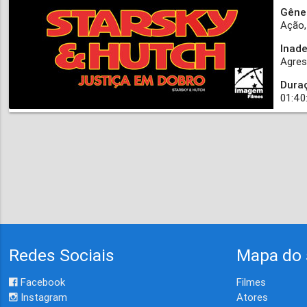
Gêne
Ação
Inad
Agres
Dura
01:40
Redes Sociais
Mapa do 
Facebook
Filmes
Instagram
Atores