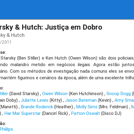
rsky & Hutch: Justiça em Dobro
sky & Hutch
1/2011
se:
 Starsky (Ben Stiller) e Ken Hutch (Owen Wilson) são dois policiai
ndo malandro metido em negócios ilegais. Agora estão juntos
nário. Com os métodos de investigação nada comuns eles se env
 mantém figurinos e cenários da época, além de uma excelente trilh
o:
iller
(David Starsky)
Owen Wilson
(Ken Hutchinson)
Snoop Dogg
(
ain Doby)
Juliette Lewis
(Kitty)
Jason Bateman
(Kevin)
Amy Sma
(Manetti)
Brande Roderick
(Heather)
Molly Sims
(Mrs. Feldman)
M
s)
Har Mar Superstar
(Dancin' Rick)
Patton Oswalt
(Disco DJ)
ão:
hillips