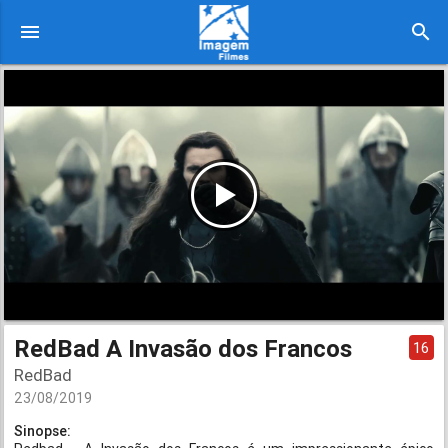
menu
search
RedBad A Invasão dos Francos
16
RedBad
23/08/2019
Sinopse: