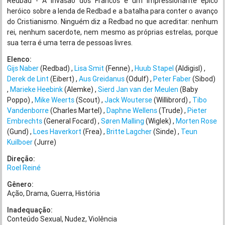
Redbad - A Invasão dos Francos é um impressionante épico
heróico sobre a lenda de Redbad e a batalha para conter o avanço
do Cristianismo. Ninguém diz a Redbad no que acreditar: nenhum
rei, nenhum sacerdote, nem mesmo as próprias estrelas, porque
sua terra é uma terra de pessoas livres.
Elenco:
Gijs Naber
(Redbad)
Lisa Smit
(Fenne)
Huub Stapel
(Aldigisl)
Derek de Lint
(Eibert)
Aus Greidanus
(Odulf)
Peter Faber
(Sibod)
Marieke Heebink
(Alemke)
Sierd Jan van der Meulen
(Baby
Poppo)
Mike Weerts
(Scout)
Jack Wouterse
(Willibrord)
Tibo
Vandenborre
(Charles Martel)
Daphne Wellens
(Trude)
Pieter
Embrechts
(General Focard)
Søren Malling
(Wiglek)
Morten Rose
(Gund)
Loes Haverkort
(Frea)
Britte Lagcher
(Sinde)
Teun
Kuilboer
(Jurre)
Direção:
Roel Reiné
Gênero:
Ação
Drama
Guerra
História
Inadequação:
Conteúdo Sexual
Nudez
Violência