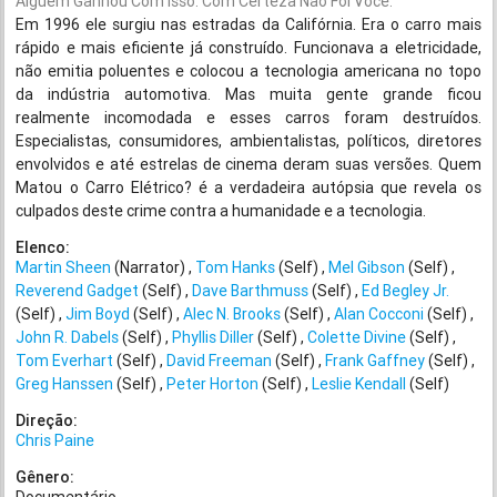
Alguém Ganhou Com Isso. Com Certeza Não Foi Você.
Em 1996 ele surgiu nas estradas da Califórnia. Era o carro mais
rápido e mais eficiente já construído. Funcionava a eletricidade,
não emitia poluentes e colocou a tecnologia americana no topo
da indústria automotiva. Mas muita gente grande ficou
realmente incomodada e esses carros foram destruídos.
Especialistas, consumidores, ambientalistas, políticos, diretores
envolvidos e até estrelas de cinema deram suas versões. Quem
Matou o Carro Elétrico? é a verdadeira autópsia que revela os
culpados deste crime contra a humanidade e a tecnologia.
Elenco:
Martin Sheen
(Narrator)
Tom Hanks
(Self)
Mel Gibson
(Self)
Reverend Gadget
(Self)
Dave Barthmuss
(Self)
Ed Begley Jr.
(Self)
Jim Boyd
(Self)
Alec N. Brooks
(Self)
Alan Cocconi
(Self)
John R. Dabels
(Self)
Phyllis Diller
(Self)
Colette Divine
(Self)
Tom Everhart
(Self)
David Freeman
(Self)
Frank Gaffney
(Self)
Greg Hanssen
(Self)
Peter Horton
(Self)
Leslie Kendall
(Self)
Direção:
Chris Paine
Gênero: