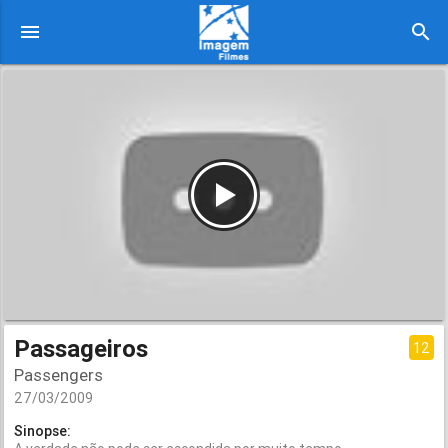
menu
search
Passageiros
12
Passengers
27/03/2009
Sinopse: