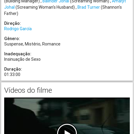
(Building Manager)
Balinder Johal
(Screaming Woman)
Amarjit
Johal
(Screaming Woman's Husband)
Brad Turner
(Shannon's
Father)
Direção:
Rodrigo García
Gênero:
Suspense
Mistério
Romance
Inadequação:
Insinuação de Sexo
Duração:
01:33:00
Vídeos do filme