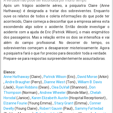
A verdade não pode ser escondida por muito tempo.
Após um trágico acidente aéreo, a psiquiatra Claire (Anne
Hathaway) é designada a tratar dos sobreviventes. Enquanto
ouve os relatos de todos e coleta informações do que pode ter
acontecido, Claire começa a desconfiar que a empresa aérea esta
escondendo algo sobre o acidente. Então decide investigar o
acidente com a ajuda de Eric (Patrick Wilson), o mais enigmático
dos passageiros. Mas a relação entre os dois se intensifica e vai
além do campo profissional. No decorrer do tempo, os
sobreviventes começam a desaparecer misteriosamente. Agora
a psiquiatra fará o que for preciso para descobrir toda a verdade.
Prepare-se para respostas surpreendentemente assustadoras.
Elenco:
Anne Hathaway
(Claire)
Patrick Wilson
(Eric)
David Morse
(Arkin)
Andre Braugher
(Perry)
Dianne Wiest
(Toni)
William B. Davis
(Jack)
Ryan Robbins
(Dean)
Clea DuVall
(Shannon)
Don
Thompson
(Norman)
Andrew Wheeler
(Blonde Man)
Chelah
Horsdal
(Janice)
Karen Elizabeth Austin
(Hospital Receptionist)
Elzanne Fourie
(Young Emma)
Stacy Grant
(Emma)
Conner
Dwelly
(Young Claire)
Robert Gauvin
(Paul)
Sammy Fattedad