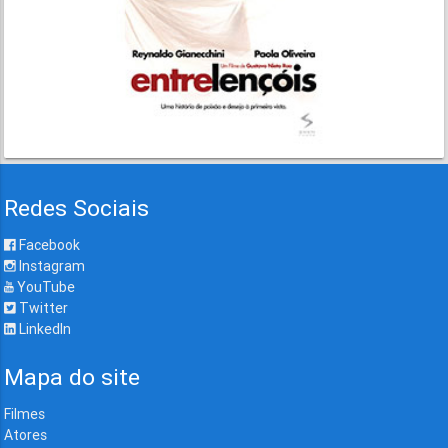
Redes Sociais
Facebook
Instagram
YouTube
Twitter
LinkedIn
Mapa do site
Filmes
Atores