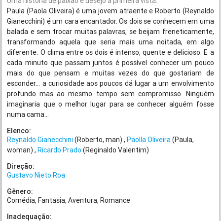
Uma história de paixão e desejo à primeira vista.
Paula (Paola Oliveira) é uma jovem atraente e Roberto (Reynaldo
Gianecchini) é um cara encantador. Os dois se conhecem em uma
balada e sem trocar muitas palavras, se beijam freneticamente,
transformando aquela que seria mais uma noitada, em algo
diferente. O clima entre os dois é intenso, quente e delicioso. E a
cada minuto que passam juntos é possível conhecer um pouco
mais do que pensam e muitas vezes do que gostariam de
esconder... a curiosidade aos poucos dá lugar a um envolvimento
profundo mas ao mesmo tempo sem compromisso. Ninguém
imaginaria que o melhor lugar para se conhecer alguém fosse
numa cama...
Elenco:
Reynaldo Gianecchini
(Roberto, man)
Paolla Oliveira
(Paula,
woman)
Ricardo Prado
(Reginaldo Valentim)
Direção:
Gustavo Nieto Roa
Gênero:
Comédia
Fantasia
Aventura
Romance
Inadequação: