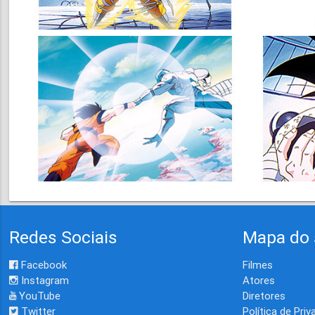
Redes Sociais
Mapa do 
Facebook
Filmes
Instagram
Atores
YouTube
Diretores
Twitter
Política de Priv