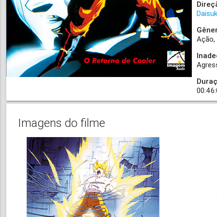
Direç
Daisuk
Gêner
Ação
Inade
Agres
Duraç
00:46
Imagens do filme