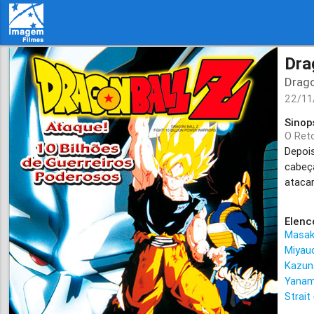
Dra
Drago
22/11
Sinop
O Ret
Depoi
cabeç
ataca
Elenc
Masa
Miyau
Kazun
Yanam
Strait