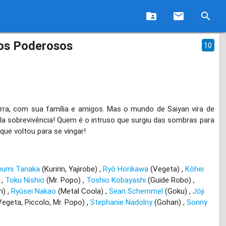
folder_shared
email
search
ros Poderosos
10
rra, com sua família e amigos. Mas o mundo de Saiyan vira de
a sobrevivência! Quem é o intruso que surgiu das sombras para
ue voltou para se vingar!
yumi Tanaka
(Kuririn, Yajirobe)
Ryô Horikawa
(Vegeta)
Kôhei
)
Toku Nishio
(Mr. Popo)
Toshio Kobayashi
(Guide Robo)
ri)
Ryûsei Nakao
(Metal Coola)
Sean Schemmel
(Goku)
Jôji
egeta, Piccolo, Mr. Popo)
Stephanie Nadolny
(Gohan)
Sonny