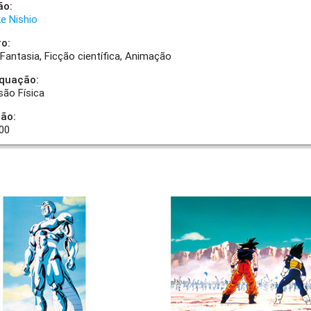
ão:
e Nishio
o:
Fantasia
Ficção científica
Animação
quação:
são Física
ão:
:00