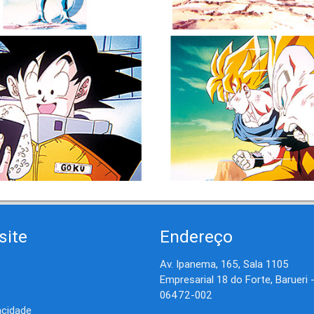
site
Endereço
Av. Ipanema, 165, Sala 1105
Empresarial 18 do Forte, Barueri 
06472-002
acidade