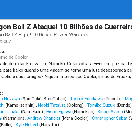
gon Ball Z Ataque! 10 Bilhões de Guerrei
n Ball Z Fight! 10 Billion Power Warriors
/2007
se:
orno de Cooler
s de derrotar Freeza em Nameku, Goku volta a viver em paz na Te
a para baixo quando uma viagem se torna uma luta desesperada pel
r Goku e seus amigos? Niguém menos que Cooler, irmão de Freeza, q
o:
ko Nozawa
(Son Gokû, Son Gohan)
Toshio Furukawa
(Piccolo)
Ma
chi
(Kame-sen'nin)
Naoki Tatsuta
(Oolong)
Tomiko Suzuki
(Dende
ari Tanaka
(Namekian)
Hisao Egawa
(Namekian)
Kinpei Azusa
(Mû
i
(Narration)
Andrew Chandler
(Meta Cooler)
Christopher Sabat
(V
(Krillin)
Kyle Hebert
(Narrator)