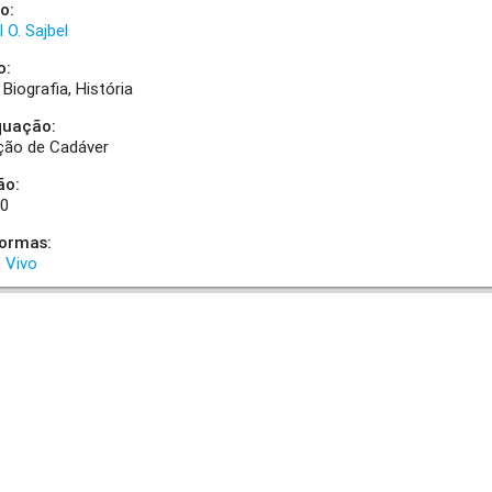
o:
 O. Sajbel
o:
Biografia
História
quação:
ção de Cadáver
ão:
00
formas:
Vivo