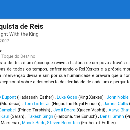
uista de Reis
ight With the King
/2007
e:
o Toque do Destino
sta de Reis é um épico que revive a história de um povo através da
sas de todos os tempos, enfrentando o Rei Xerxes e a própria mor
 intervenção divina e sim por sua humanidade e bravura que a to
excepcional sobre a descoberta da identidade de cada um e pergunta
:
y Dupont
(Hadassah, Esther)
Luke Goss
(King Xerxes)
John Noble
(Mordecai)
Tom Lister Jr.
(Hegai, the Royal Eunuch)
James Callis
Campbell
(Prince Tarshish)
Jyoti Dogra
(Queen Vashti)
Aarya Bhat
 Kaur
(Sarah)
Takesh Singh
(Harbona, the Eunuch)
Denzil Smith
(P
e Marsena)
Manek Bedi
Steven Bernstein
(Father of Esther)