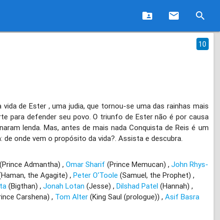
folder_shared
email
search
10
 vida de Ester , uma judia, que tornou-se uma das rainhas mais
te para defender seu povo. O triunfo de Ester não é por causa
rnaram lenda. Mas, antes de mais nada Conquista de Reis é um
: de onde vem o propósito da vida?. Assista e descubra.
(Prince Admantha)
Omar Sharif
(Prince Memucan)
John Rhys-
(Haman, the Agagite)
Peter O'Toole
(Samuel, the Prophet)
ta
(Bigthan)
Jonah Lotan
(Jesse)
Dilshad Patel
(Hannah)
rince Carshena)
Tom Alter
(King Saul (prologue))
Asif Basra