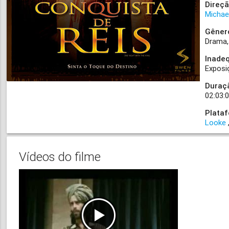
Direçã
Michael
Gêner
Drama
Inade
Exposi
Duraç
02:03:
Plata
Looke
Vídeos do filme