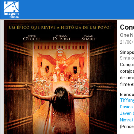
Conq
One N
21/08
Sinops
Sinta 
Conqui
corajo
de uma
filme 
Elenco
Tiffan
Davies
Javen 
Nimrat
(Princ