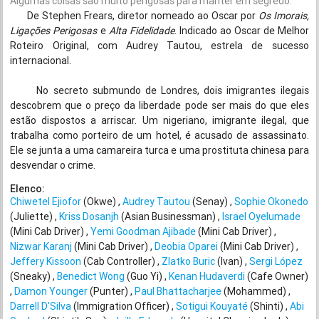
Algumas coisas são muito perigosas para manter em segredo.
De Stephen Frears, diretor nomeado ao Oscar por
Os Imorais,
Ligações Perigosas
e
Alta Fidelidade
. Indicado ao Oscar de Melhor
Roteiro Original, com Audrey Tautou, estrela de sucesso
internacional.
No secreto submundo de Londres, dois imigrantes ilegais
descobrem que o preço da liberdade pode ser mais do que eles
estão dispostos a arriscar. Um nigeriano, imigrante ilegal, que
trabalha como porteiro de um hotel, é acusado de assassinato.
Ele se junta a uma camareira turca e uma prostituta chinesa para
desvendar o crime.
Elenco:
Chiwetel Ejiofor
(Okwe)
Audrey Tautou
(Senay)
Sophie Okonedo
(Juliette)
Kriss Dosanjh
(Asian Businessman)
Israel Oyelumade
(Mini Cab Driver)
Yemi Goodman Ajibade
(Mini Cab Driver)
Nizwar Karanj
(Mini Cab Driver)
Deobia Oparei
(Mini Cab Driver)
Jeffery Kissoon
(Cab Controller)
Zlatko Buric
(Ivan)
Sergi López
(Sneaky)
Benedict Wong
(Guo Yi)
Kenan Hudaverdi
(Cafe Owner)
Damon Younger
(Punter)
Paul Bhattacharjee
(Mohammed)
Darrell D'Silva
(Immigration Officer)
Sotigui Kouyaté
(Shinti)
Abi