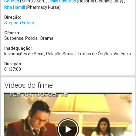
Gouhad
(Shinti's Son)
Jeillo Edwards
(Hospital Cleaning Lady)
Rita Hamill
(Pharmacy Nurse)
Direção:
Stephen Frears
Gênero:
Suspense
Policial
Drama
Inadequação:
Insinuações de Sexo
Relação Sexual
Tráfico de Órgãos
Violência
Duração:
01:37:00
Vídeos do filme