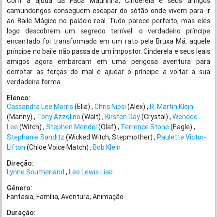
Com a ajuda da Fada Madrinha, Cinderela e seus amigos
camundongos conseguem escapar do sótão onde vivem para ir
ao Baile Mágico no palácio real. Tudo parece perfeito, mas eles
logo descobrem um segredo terrível: o verdadeiro príncipe
encantado foi transformado em um rato pela Bruxa Má, aquele
príncipe no baile não passa de um impostor. Cinderela e seus leais
amigos agora embarcam em uma perigosa aventura para
derrotar as forças do mal e ajudar o príncipe a voltar a sua
verdadeira forma.
Elenco:
Cassandra Lee Morris
(Ella)
Chris Niosi
(Alex)
R. Martin Klein
(Manny)
Tony Azzolino
(Walt)
Kirsten Day
(Crystal)
Wendee
Lee
(Witch)
Stephen Mendel
(Olaf)
Terrence Stone
(Eagle)
Stephanie Sanditz
(Wicked Witch, Stepmother)
Paulette Victor-
Lifton
(Chloe Voice Match)
Bob Klein
Direção:
Lynne Southerland
Leo Lewis Liao
Gênero:
Fantasia
Família
Aventura
Animação
Duração: