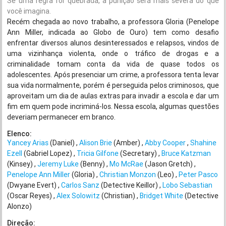
Se uma regra for quebrada, a punição será mais severa do que
você imagina.
Recém chegada ao novo trabalho, a professora Gloria (Penelope
Ann Miller, indicada ao Globo de Ouro) tem como desafio
enfrentar diversos alunos desinteressados e relapsos, vindos de
uma vizinhança violenta, onde o tráfico de drogas e a
criminalidade tomam conta da vida de quase todos os
adolescentes. Após presenciar um crime, a professora tenta levar
sua vida normalmente, porém é perseguida pelos criminosos, que
aproveitam um dia de aulas extras para invadir a escola e dar um
fim em quem pode incriminá-los. Nessa escola, algumas questões
deveriam permanecer em branco.
Elenco:
Yancey Arias
(Daniel)
Alison Brie
(Amber)
Abby Cooper
Shahine
Ezell
(Gabriel Lopez)
Tricia Gilfone
(Secretary)
Bruce Katzman
(Kinsey)
Jeremy Luke
(Benny)
Mo McRae
(Jason Gretch)
Penelope Ann Miller
(Gloria)
Christian Monzon
(Leo)
Peter Pasco
(Dwyane Evert)
Carlos Sanz
(Detective Keillor)
Lobo Sebastian
(Oscar Reyes)
Alex Solowitz
(Christian)
Bridget White
(Detective
Alonzo)
Direção: