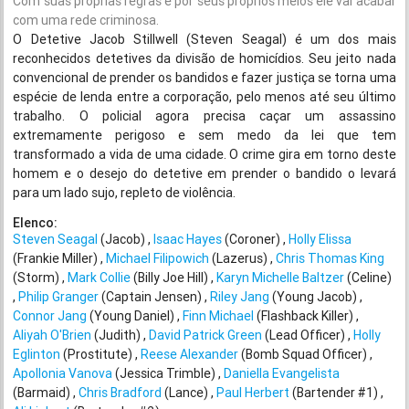
Com suas próprias regras e por seus próprios meios ele vai acabar
com uma rede criminosa.
O Detetive Jacob Stillwell (Steven Seagal) é um dos mais
reconhecidos detetives da divisão de homicídios. Seu jeito nada
convencional de prender os bandidos e fazer justiça se torna uma
espécie de lenda entre a corporação, pelo menos até seu último
trabalho. O policial agora precisa caçar um assassino
extremamente perigoso e sem medo da lei que tem
transformado a vida de uma cidade. O crime gira em torno deste
homem e o desejo do detetive em prender o bandido o levará
para um lado sujo, repleto de violência.
Elenco:
Steven Seagal
(Jacob)
Isaac Hayes
(Coroner)
Holly Elissa
(Frankie Miller)
Michael Filipowich
(Lazerus)
Chris Thomas King
(Storm)
Mark Collie
(Billy Joe Hill)
Karyn Michelle Baltzer
(Celine)
Philip Granger
(Captain Jensen)
Riley Jang
(Young Jacob)
Connor Jang
(Young Daniel)
Finn Michael
(Flashback Killer)
Aliyah O'Brien
(Judith)
David Patrick Green
(Lead Officer)
Holly
Eglinton
(Prostitute)
Reese Alexander
(Bomb Squad Officer)
Apollonia Vanova
(Jessica Trimble)
Daniella Evangelista
(Barmaid)
Chris Bradford
(Lance)
Paul Herbert
(Bartender #1)