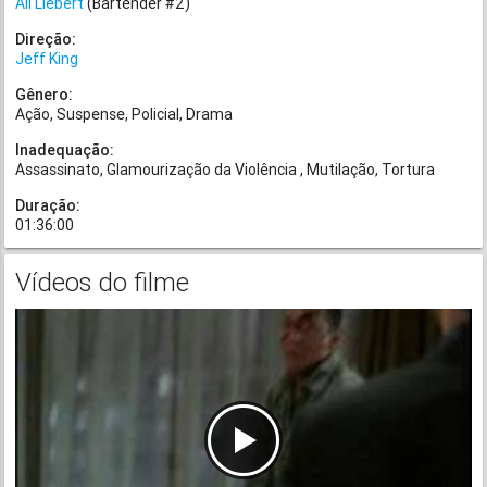
Ali Liebert
(Bartender #2)
Direção:
Jeff King
Gênero:
Ação
Suspense
Policial
Drama
Inadequação:
Assassinato
Glamourização da Violência
Mutilação
Tortura
Duração:
01:36:00
Vídeos do filme