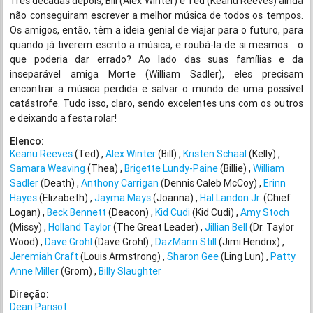
Três décadas depois, Bill (Alex Winter) e Ted (Keanu Reeves) ainda
não conseguiram escrever a melhor música de todos os tempos.
Os amigos, então, têm a ideia genial de viajar para o futuro, para
quando já tiverem escrito a música, e roubá-la de si mesmos… o
que poderia dar errado? Ao lado das suas famílias e da
inseparável amiga Morte (William Sadler), eles precisam
encontrar a música perdida e salvar o mundo de uma possível
catástrofe. Tudo isso, claro, sendo excelentes uns com os outros
e deixando a festa rolar!
Elenco:
Keanu Reeves
(Ted)
Alex Winter
(Bill)
Kristen Schaal
(Kelly)
Samara Weaving
(Thea)
Brigette Lundy-Paine
(Billie)
William
Sadler
(Death)
Anthony Carrigan
(Dennis Caleb McCoy)
Erinn
Hayes
(Elizabeth)
Jayma Mays
(Joanna)
Hal Landon Jr.
(Chief
Logan)
Beck Bennett
(Deacon)
Kid Cudi
(Kid Cudi)
Amy Stoch
(Missy)
Holland Taylor
(The Great Leader)
Jillian Bell
(Dr. Taylor
Wood)
Dave Grohl
(Dave Grohl)
DazMann Still
(Jimi Hendrix)
Jeremiah Craft
(Louis Armstrong)
Sharon Gee
(Ling Lun)
Patty
Anne Miller
(Grom)
Billy Slaughter
Direção:
Dean Parisot