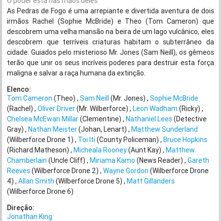
O poder está nas mãos deles
As Pedras de Fogo é uma arrepiante e divertida aventura de dois
irmãos Rachel (Sophie McBride) e Theo (Tom Cameron) que
descobrem uma velha mansão na beira de um lago vulcânico, eles
descobrem que terríveis criaturas habitam o subterrâneo da
cidade. Guiados pelo misterioso Mr. Jones (Sam Neill), os gêmeos
terão que unir os seus incríveis poderes para destruir esta força
maligna e salvar a raça humana da extinção.
Elenco:
Tom Cameron
(Theo)
Sam Neill
(Mr. Jones)
Sophie McBride
(Rachel)
Oliver Driver
(Mr. Wilberforce)
Leon Wadham
(Ricky)
Chelsea McEwan Millar
(Clementine)
Nathaniel Lees
(Detective
Gray)
Nathan Meister
(Johan, Lenart)
Matthew Sunderland
(Wilberforce Drone 1)
Toi Iti
(County Policeman)
Bruce Hopkins
(Richard Matheson)
Micheala Rooney
(Aunt Kay)
Matthew
Chamberlain
(Uncle Cliff)
Miriama Kamo
(News Reader)
Gareth
Reeves
(Wilberforce Drone 2)
Wayne Gordon
(Wilberforce Drone
4)
Allan Smith
(Wilberforce Drone 5)
Matt Gillanders
(Wilberforce Drone 6)
Direção:
Jonathan King