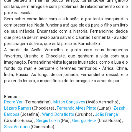
que perdeu a mãe há pouco tempo, tornando-se um garoto
solitário, sem amigos e com problemas de relacionamento com o
pai e na escola.
Sem saber como lidar com a situação, o pai tenta conquistá-lo
com presentes. Nada funciona até que ele dá para o filho um livro
de sua infância. Encantado com a história, Fernandinho decide
que precisa de um avião para salvar o Capitão Tormenta - aviador
personagem do livro, que está preso no Kamchatka.
A bordo do Avião Vermelho e junto com seus brinquedos
favoritos, Ursinho e Chocolate, que ganham a vida com sua
imaginação, Fernandinho visita lugares inusitados, como a Lua e o
fundo do mar, e percorre diferentes territórios - África, China,
Índia, Rússia. Ao longo dessa jornada, Fernandinho descobre o
prazer da leitura, a importância de ter amigos e o amor do pai.
Elenco:
Pedro Yan
(Fernandinho)
Milton Gonçalves
(Avião Vermelho)
Lázaro Ramos
(Chocolate)
Fernando Alves Pinto
(Lunar)
Zezeh
Barbosa
(Josefina)
Wandi Doratiotto
(Ursinho)
João França
(Ursinho Russo)
Sérgio Lulkin
(Pai)
Geórgia Reck
(Ursa Russa)
Sissi Venturin
(Chinesinha)