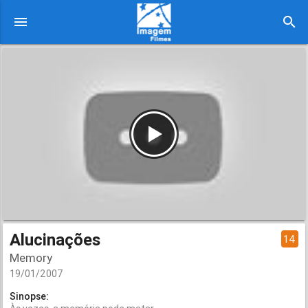
menu
search
Alucinações
14
Memory
19/01/2007
Sinopse: