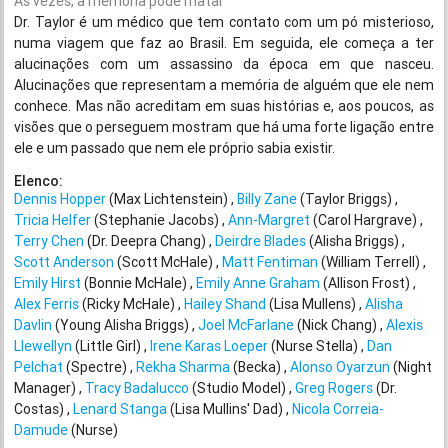
Às vezes, a memória pode matar
Dr. Taylor é um médico que tem contato com um pó misterioso,
numa viagem que faz ao Brasil. Em seguida, ele começa a ter
alucinações com um assassino da época em que nasceu.
Alucinações que representam a memória de alguém que ele nem
conhece. Mas não acreditam em suas histórias e, aos poucos, as
visões que o perseguem mostram que há uma forte ligação entre
ele e um passado que nem ele próprio sabia existir.
Elenco:
Dennis Hopper
(Max Lichtenstein)
Billy Zane
(Taylor Briggs)
Tricia Helfer
(Stephanie Jacobs)
Ann-Margret
(Carol Hargrave)
Terry Chen
(Dr. Deepra Chang)
Deirdre Blades
(Alisha Briggs)
Scott Anderson
(Scott McHale)
Matt Fentiman
(William Terrell)
Emily Hirst
(Bonnie McHale)
Emily Anne Graham
(Allison Frost)
Alex Ferris
(Ricky McHale)
Hailey Shand
(Lisa Mullens)
Alisha
Davlin
(Young Alisha Briggs)
Joel McFarlane
(Nick Chang)
Alexis
Llewellyn
(Little Girl)
Irene Karas Loeper
(Nurse Stella)
Dan
Pelchat
(Spectre)
Rekha Sharma
(Becka)
Alonso Oyarzun
(Night
Manager)
Tracy Badalucco
(Studio Model)
Greg Rogers
(Dr.
Costas)
Lenard Stanga
(Lisa Mullins' Dad)
Nicola Correia-
Damude
(Nurse)