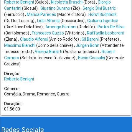
Roberto Benigni
(Guido)
Nicoletta Braschi
(Dora)
Giorgio
Cantarini
(Giosué)
Giustino Durano
(Zio)
Sergio Bini Bustric
(Ferruccio)
Marisa Paredes
(Madre di Dora)
Horst Buchholz
(Dottor Lessing)
Lidia Alfonsi
(Guicciardini)
Giuliana Lojodice
(Direttrice Didattica)
Amerigo Fontani
(Rodolfo)
Pietro De Silva
(Bartolomeo)
Francesco Guzzo
(Vittorino)
Raffaella Lebboroni
(Elena)
Claudio Alfonsi
(Amico Rodolfo)
Gil Baroni
(Prefetto)
Massimo Bianchi
(Uomo della chiave)
Jürgen Bohn
(Attendente
tedesco festa)
Verena Buratti
(Ausiliaria tedesca)
Robert
Camero
(Soldato tedesco fucilazione)
Ennio Consalvi
(Generale
Graziosi)
Direção:
Roberto Benigni
Gênero:
Comédia
Drama
Romance
Guerra
Duração:
01:56:00
Redes Sociais