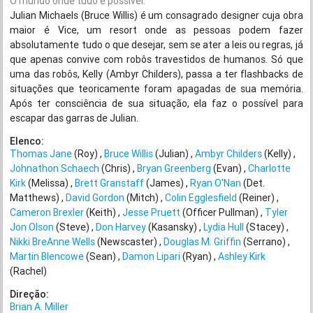
O mundo onde tudo é possível.
Julian Michaels (Bruce Willis) é um consagrado designer cuja obra
maior é Vice, um resort onde as pessoas podem fazer
absolutamente tudo o que desejar, sem se ater a leis ou regras, já
que apenas convive com robôs travestidos de humanos. Só que
uma das robôs, Kelly (Ambyr Childers), passa a ter flashbacks de
situações que teoricamente foram apagadas de sua memória.
Após ter consciência de sua situação, ela faz o possível para
escapar das garras de Julian.
Elenco:
Thomas Jane
(Roy)
Bruce Willis
(Julian)
Ambyr Childers
(Kelly)
Johnathon Schaech
(Chris)
Bryan Greenberg
(Evan)
Charlotte
Kirk
(Melissa)
Brett Granstaff
(James)
Ryan O'Nan
(Det.
Matthews)
David Gordon
(Mitch)
Colin Egglesfield
(Reiner)
Cameron Brexler
(Keith)
Jesse Pruett
(Officer Pullman)
Tyler
Jon Olson
(Steve)
Don Harvey
(Kasansky)
Lydia Hull
(Stacey)
Nikki BreAnne Wells
(Newscaster)
Douglas M. Griffin
(Serrano)
Martin Blencowe
(Sean)
Damon Lipari
(Ryan)
Ashley Kirk
(Rachel)
Direção:
Brian A. Miller