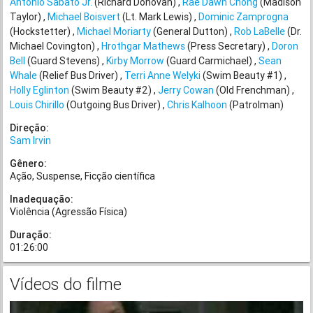
Antonio Sabato Jr.
(Richard Donovan)
Rae Dawn Chong
(Madison
Taylor)
Michael Boisvert
(Lt. Mark Lewis)
Dominic Zamprogna
(Hockstetter)
Michael Moriarty
(General Dutton)
Rob LaBelle
(Dr.
Michael Covington)
Hrothgar Mathews
(Press Secretary)
Doron
Bell
(Guard Stevens)
Kirby Morrow
(Guard Carmichael)
Sean
Whale
(Relief Bus Driver)
Terri Anne Welyki
(Swim Beauty #1)
Holly Eglinton
(Swim Beauty #2)
Jerry Cowan
(Old Frenchman)
Louis Chirillo
(Outgoing Bus Driver)
Chris Kalhoon
(Patrolman)
Direção:
Sam Irvin
Gênero:
Ação
Suspense
Ficção científica
Inadequação:
Violência (Agressão Física)
Duração:
01:26:00
Vídeos do filme