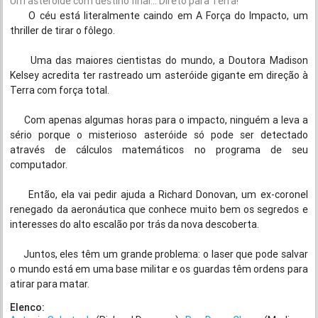
Um asteróide com destino final... Direto para Terra!
O céu está literalmente caindo em A Força do Impacto, um
thriller de tirar o fôlego.
Uma das maiores cientistas do mundo, a Doutora Madison
Kelsey acredita ter rastreado um asteróide gigante em direção à
Terra com força total.
Com apenas algumas horas para o impacto, ninguém a leva a
sério porque o misterioso asteróide só pode ser detectado
através de cálculos matemáticos no programa de seu
computador.
Então, ela vai pedir ajuda a Richard Donovan, um ex-coronel
renegado da aeronáutica que conhece muito bem os segredos e
interesses do alto escalão por trás da nova descoberta.
Juntos, eles têm um grande problema: o laser que pode salvar
o mundo está em uma base militar e os guardas têm ordens para
atirar para matar.
Elenco: