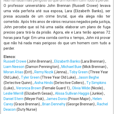
Não há nada mais perigoso do que um homem com tudo a perder.
O professor universitário John Brennan (Russell Crowe) levava
uma vida perfeita até sua esposa, Lara (Elizabeth Banks), ser
presa acusada de um crime brutal, que ela alega não ter
cometido. Após três anos de vários recursos negados pela justiça,
John percebe que só há uma saída: elaborar um plano de fuga
preciso para tirá-la da prisão. Agora, ele e Lara terão apenas 72
horas para fugir. Em uma corrida contra o tempo, John irá provar
que não há nada mais perigoso do que um homem com tudo a
perder.
Elenco:
Russell Crowe
(John Brennan)
Elizabeth Banks
(Lara Brennan)
Liam Neeson
(Damon Pennington)
Michael Buie
(Mick Brennan)
Moran Atias
(Erit)
Remy Nozik
(Jenna)
Toby Green
(Three Year
Old Luke)
Tyler Green
(Three Year Old Luke)
Jason Beghe
(Detective Quinn)
Aisha Hinds
(Detective Collero)
Ty Simpkins
(Luke)
Veronica Brown
(Female Guard 1)
Olivia Wilde
(Nicole)
Leslie Merrill
(Elizabeth Gesas)
Alissa Sullivan Haggis
(Junkie)
Daniel Stern
(Meyer Fisk)
James Donis
(Prison Major)
Helen
Carey
(Grace Brennan)
Brian Dennehy
(George Brennan)
Rachel
Deacon
(Duty Nurse)