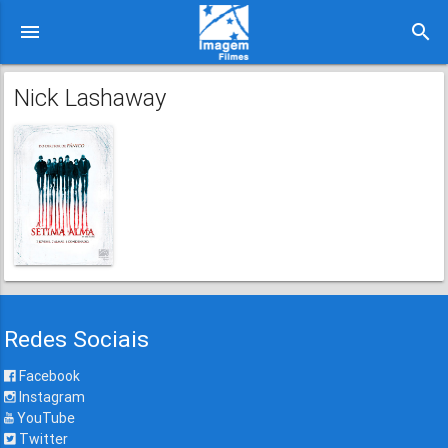
menu
search
Nick Lashaway
Redes Sociais
Facebook
Instagram
YouTube
Twitter