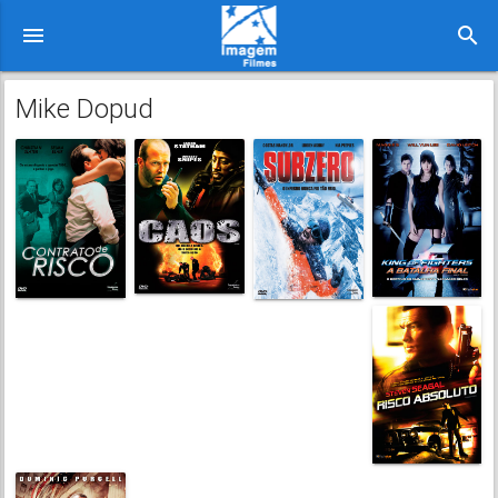
menu
search
Mike Dopud