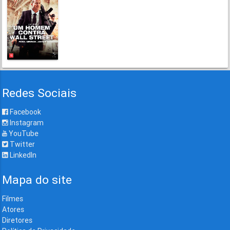
Redes Sociais
Facebook
Instagram
YouTube
Twitter
LinkedIn
Mapa do site
Filmes
Atores
Diretores