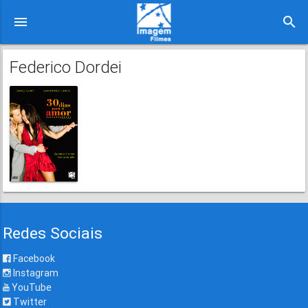
menu
search
Federico Dordei
Redes Sociais
Facebook
Instagram
YouTube
Twitter