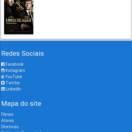
Redes Sociais
Facebook
Instagram
YouTube
Twitter
LinkedIn
Mapa do site
Filmes
Atores
Diretores