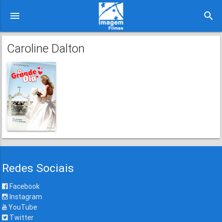
menu
search
Caroline Dalton
Redes Sociais
Facebook
Instagram
YouTube
Twitter